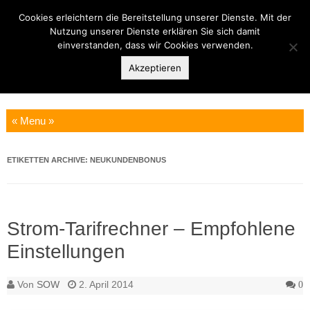
Cookies erleichtern die Bereitstellung unserer Dienste. Mit der
Stromanbieter Online
Nutzung unserer Dienste erklären Sie sich damit
einverstanden, dass wir Cookies verwenden.
wechseln
Akzeptieren
Einfach online wechseln und sparen!
Zum Inhalt springen
ETIKETTEN ARCHIVE:
NEUKUNDENBONUS
Strom-Tarifrechner – Empfohlene
Einstellungen
Von
SOW
2. April 2014
0