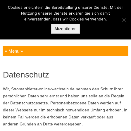
Cookies erleichtern die Bereitstellung unserer Dienste. Mit der
Stromanbieter Online
Nutzung unserer Dienste erklären Sie sich damit
einverstanden, dass wir Cookies verwenden.
wechseln
Akzeptieren
Einfach online wechseln und sparen!
Zum Inhalt springen
Datenschutz
Wir, Stromanbieter-online-wechseln.de nehmen den Schutz Ihrer
persönlichen Daten sehr ernst und halten uns strikt an die Regeln
der Datenschutzgesetze. Personenbezogene Daten werden auf
dieser Webseite nur im technisch notwendigen Umfang erhoben. In
keinem Fall werden die erhobenen Daten verkauft oder aus
anderen Gründen an Dritte weitergegeben.